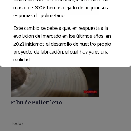
marzo de 2026 hemos dejado de adquirir sus
espumas de poliuretano.
Arpillera de Polipropileno
Este cambio se debe a que, en respuesta a la
evolución del mercado en los últimos años, en
2023 iniciamos el desarrollo de nuestro propio
proyecto de fabricación, el cual hoy ya es una
realidad.
Para ello hemos implementado un proceso de
fabricación totalmente automatizado, con
materias primas de primera calidad y condiciones
de producción controladas, que nos permiten
Film de Polietileno
garantizar altos estándares en nuestros
productos.
Todos
A partir de ahora, estaremos ofreciendo a