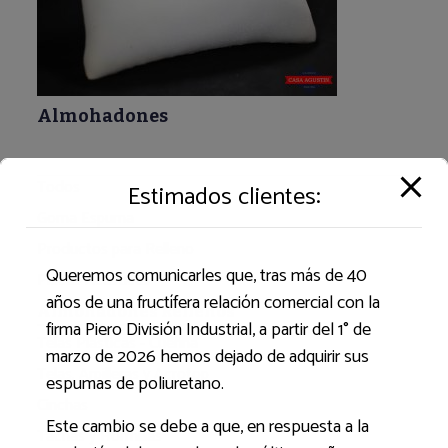
Almohadones
Todos
Estimados clientes:
Goma Espuma
Productos para Relleno
Queremos comunicarles que, tras más de 40
Placas Acústicas
años de una fructífera relación comercial con la
Almohadones Rellenos
firma Piero División Industrial, a partir del 1° de
Telas Plasticas - Cuerina
marzo de 2026 hemos dejado de adquirir sus
Telas, Arpilleras y Acrotop
espumas de poliuretano.
Cinchas
Este cambio se debe a que, en respuesta a la
Tachas y Hormillas